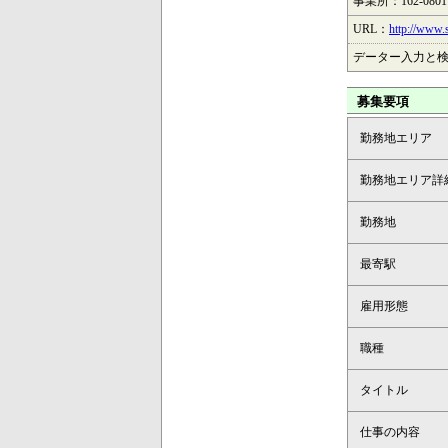
事業所：162-08
URL：
http://www.s
データー入力と
募集要項
勤務地エリア
勤務地エリア詳
勤務地
最寄駅
雇用形態
職種
タイトル
仕事の内容