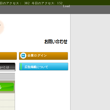
日のアクセス：
382
今日のアクセス:
152
Loading
企業ログイン
ageとは
広告掲載について