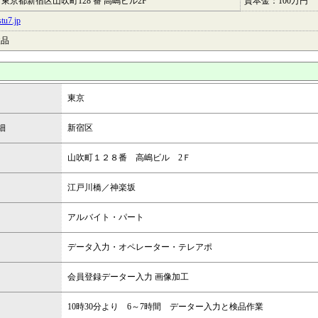
01 東京都新宿区山吹町128 番 高嶋ビル2F
資本金：100万円
tu7.jp
検品
東京
細
新宿区
山吹町１２８番 高嶋ビル 2Ｆ
江戸川橋／神楽坂
アルバイト・パート
データ入力・オペレーター・テレアポ
会員登録データー入力 画像加工
10時30分より 6～7時間 データー入力と検品作業