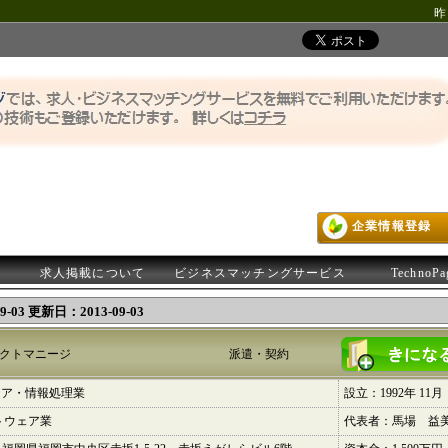
昨
企業情報登録
求人掲載について
ビジネスマッチングサービス
TechnoP
-03 更新日：2013-09-03
クトマニージ
派遣・契約
ェア・情報処理業
設立：1992年 11月
トウェア業
代表者：馬場 益