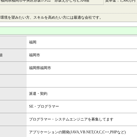
42 福岡県福岡市中央区赤坂1-5-22 赤坂えがしらビル6階
資本金：1,500万円
る環境を望みたい方、スキルを高めたい方には最適な会社です。
福岡
細
福岡市
福岡県福岡市
派遣・契約
SE・プログラマー
プログラマー・システムエンジニアを募集してます
アプリケーションの開発(JAVA,VB.NET,C#,C,C++,PHPなど)