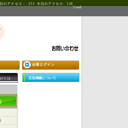
日のアクセス：
253
今日のアクセス:
128
Loading
企業ログイン
ageとは
広告掲載について
美